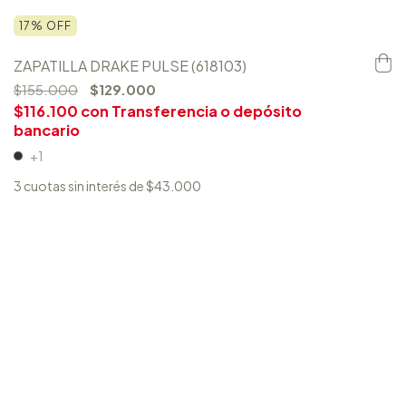
17
%
OFF
ZAPATILLA DRAKE PULSE (618103)
$155.000
$129.000
$116.100
con
Transferencia o depósito
bancario
+1
3
cuotas sin interés de
$43.000