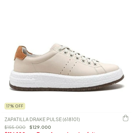
17
%
OFF
ZAPATILLA DRAKE PULSE (618101)
$155.000
$129.000