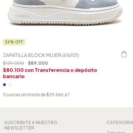
36
%
OFF
ZAPATILLA BLOCK MUJER (616101)
$139.000
$89.000
$80.100
con
Transferencia o depósito
bancario
3
cuotas sin interés de
$29.666,67
SUSCRIBITE A NUESTRO
CATEGORÍ
NEWSLETTER
Zapatos