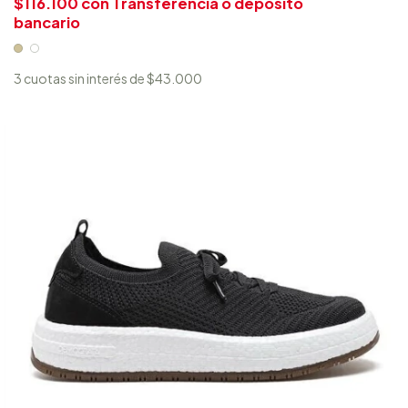
$116.100
con
Transferencia o depósito
bancario
3
cuotas sin interés de
$43.000