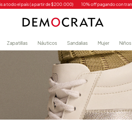
país ( a partir de $200.000)
10% off pagando con transferencia
Zapatillas
Náuticos
Sandalias
Mujer
Niños