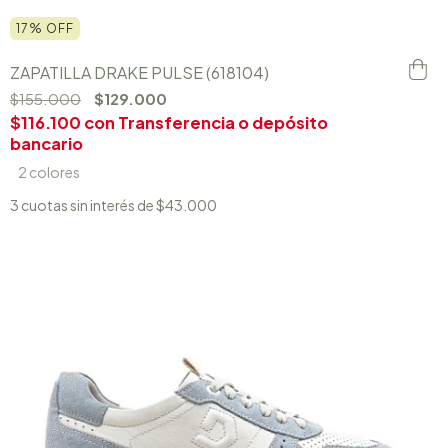
17
%
OFF
ZAPATILLA DRAKE PULSE (618104)
$155.000
$129.000
$116.100
con
Transferencia o depósito
bancario
2 colores
3
cuotas sin interés de
$43.000