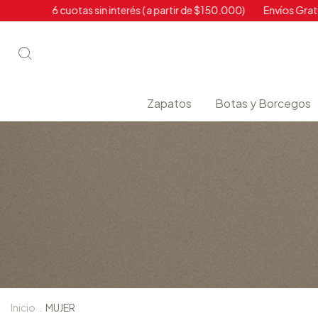
6 cuotas sin interés ( a partir de $150.000)
Envíos Gratis a todo el 
Zapatos
Botas y Borcegos
Inicio
.
MUJER