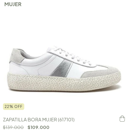
MUJER
22
%
OFF
ZAPATILLA BORA MUJER (617101)
$139.000
$109.000