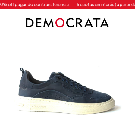
 off pagando con transferencia
6 cuotas sin interés ( a partir de