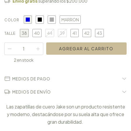
Envío gratis
superando los
$200.000
MARRON
COLOR
38
40
44
39
41
42
43
TALLE
2
en stock
MEDIOS DE PAGO
MEDIOS DE ENVÍO
Las zapatillas de cuero Jake son un producto resistente
y moderno, destacándose por su suela alta que ofrece
gran durabilidad.