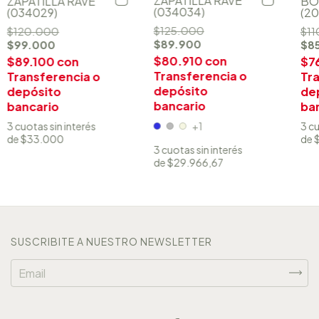
ZAPATILLA RAVE
ZAPATILLA RAVE
BO
(034034)
(034029)
(20
$125.000
$120.000
$11
$89.900
$99.000
$8
$80.910
con
$89.100
con
$7
Transferencia o
Transferencia o
Tra
depósito
depósito
de
bancario
bancario
ba
3
cuotas sin interés
3
cu
+1
de
$33.000
de
3
cuotas sin interés
de
$29.966,67
SUSCRIBITE A NUESTRO NEWSLETTER