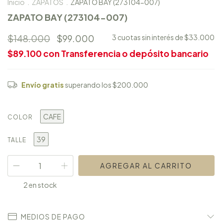
Inicio
.
ZAPATOS
.
ZAPATO BAY (273104-007)
ZAPATO BAY (273104-007)
$148.000
$99.000
3
cuotas sin interés de
$33.000
$89.100
con
Transferencia o depósito bancario
Envío gratis
superando los
$200.000
CAFE
COLOR
39
TALLE
2
en stock
MEDIOS DE PAGO