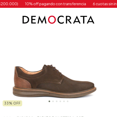
0)
10% off pagando con transferencia
6 cuotas sin interés ( a
33
%
OFF