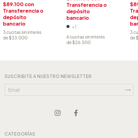
$89.100
con
$8
Transferencia o
Transferencia o
Tra
depósito
depósito
de
bancario
bancario
ba
+1
3
cuotas sin interés
3
cu
6
cuotas sin interés
de
$33.000
de
de
$26.500
SUSCRIBITE A NUESTRO NEWSLETTER
CATEGORÍAS